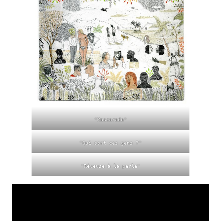
"Mascarade"
"Qui sont ces gens ?"
"Rêveuse à la perle"