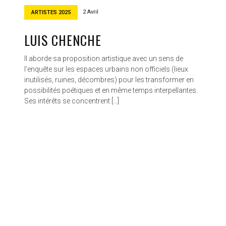
2 Avril
ARTISTES 2025
LUIS CHENCHE
Il aborde sa proposition artistique avec un sens de
l’enquête sur les espaces urbains non officiels (lieux
inutilisés, ruines, décombres) pour les transformer en
possibilités poétiques et en même temps interpellantes.
Ses intérêts se concentrent […]
Proudly powered by WordPress
|
Theme: Patch Lite by
Pixelgrade
.