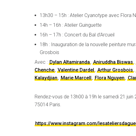
13h30 – 15h : Atelier Cyanotype avec Flora 
14h – 16h : Atelier Guinguette
16h – 17h : Concert du Bal d’Arcueil
18h : Inauguration de la nouvelle peinture mur
Grosbois
Avec :
Dylan Altamiranda
,
Aniruddha Biswas
,
Chenche
,
Valentine Dardel
,
Arthur Grosbois
,
Kalaydjian
,
Marie Marcell
,
Flora Nguyen
,
Cla
Rendez-vous de 13h00 à 19h le samedi 21 juin 
75014 Paris.
https://www.instagram.com/lesateliersdague