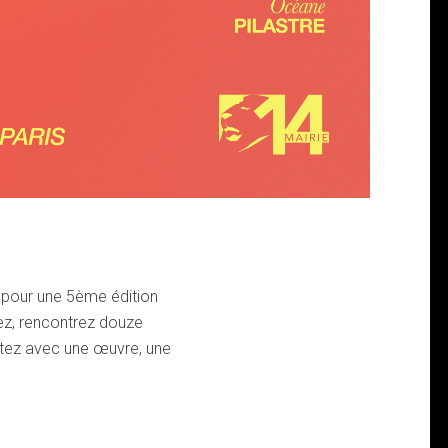
s pour une 5ème édition
rez, rencontrez douze
rtez avec une œuvre, une