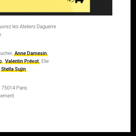
vrez les Ateliers Daguerre
e.
oucher,
Anne Damesin
,
p
,
Valentin Prévot
, Elie
,
Stella Sujin
.
 75014 Paris.
sement.