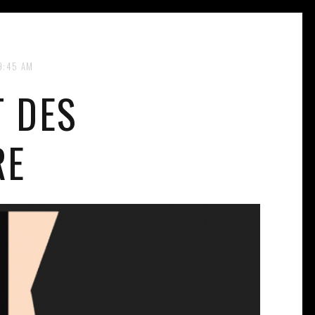
9:45 AM
T DES
RE